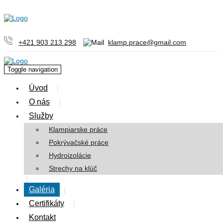
+421 903 213 298
klamp.prace@gmail.com
Toggle navigation
Úvod
O nás
Služby
Klampiarske práce
Pokrývačské práce
Hydroizolácie
Strechy na klúč
Galéria
Certifikáty
Kontakt