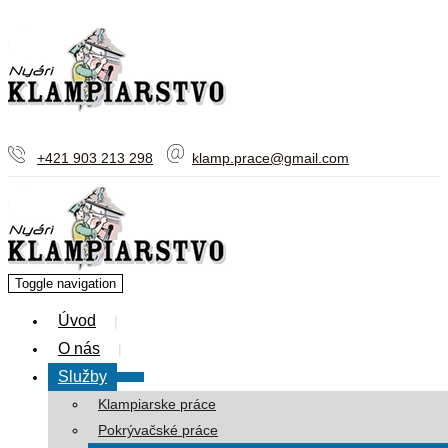
+421 903 213 298
klamp.prace@gmail.com
Toggle navigation
Úvod
O nás
Služby
Klampiarske práce
Pokrývačské práce