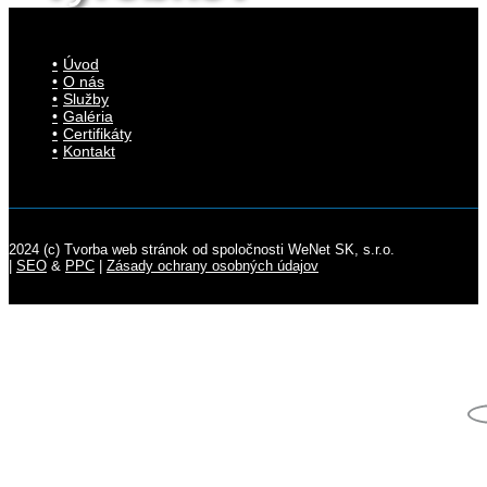
Úvod
O nás
Služby
Galéria
Certifikáty
Kontakt
2024 (c) Tvorba web stránok od spoločnosti WeNet SK, s.r.o.
|
SEO
&
PPC
|
Zásady ochrany osobných údajov