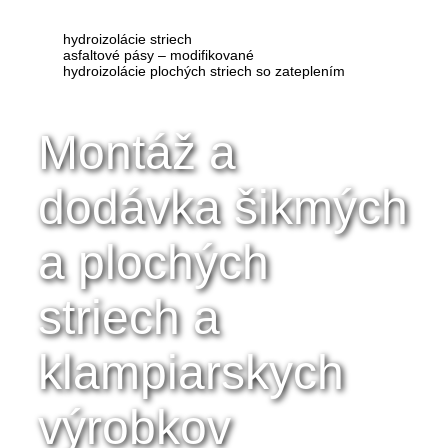
hydroizolácie striech
asfaltové pásy – modifikované
hydroizolácie plochých striech so zateplením
Montáž a
dodávka
šikmých
a plochých
striech a
klampiarskych
výrobkov